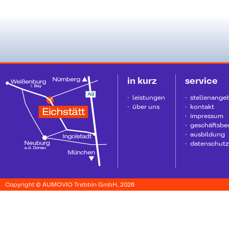
in kurz
service
leistungen
stellenange
über uns
kontakt
impressum
geschäftsb
ausbildung
datenschutz
Copyright © AUMOVIO Trebbin GmbH, 2026