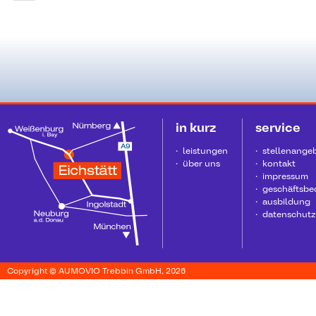
in kurz
service
leistungen
stellenange
über uns
kontakt
impressum
geschäftsb
ausbildung
datenschutz
Copyright © AUMOVIO Trebbin GmbH, 2026