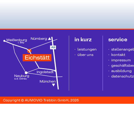
in kurz
service
leistungen
stellenange
über uns
kontakt
impressum
geschäftsb
ausbildung
datenschutz
Copyright © AUMOVIO Trebbin GmbH, 2026