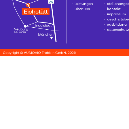
leistungen
stellenange
über uns
kontakt
impressum
geschäftsb
ausbildung
datenschutz
Copyright © AUMOVIO Trebbin GmbH, 2026