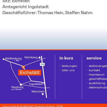
Sitz: Eichstätt
Amtsgericht Ingolstadt
Geschäftsführer: Thomas Hein, Steffen Nahm
in kurz
service
leistungen
stellenange
über uns
kontakt
impressum
geschäftsb
ausbildung
datenschutz
Copyright © AUMOVIO Trebbin GmbH, 2026