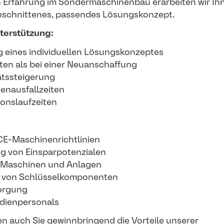
 Erfahrung im Sondermaschinenbau erarbeiten wir Ihn
eschnittenes, passendes Lösungskonzept.
nterstützung:
g eines individuellen Lösungskonzeptes
ten als bei einer Neuanschaffung
tätssteigerung
enausfallzeiten
onslaufzeiten
CE-Maschinenrichtlinien
 von Einsparpotenzialen
 Maschinen und Anlagen
 von Schlüsselkomponenten
sorgung
edienpersonals
en auch Sie gewinnbringend die Vorteile unserer